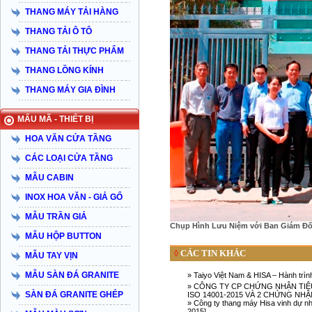
THANG MÁY TẢI HÀNG
THANG TẢI Ô TÔ
THANG TẢI THỰC PHẨM
THANG LỒNG KÍNH
THANG MÁY GIA ĐÌNH
MẨU MÃ - THIẾT BỊ
HOA VĂN CỬA TẦNG
CÁC LOẠI CỬA TẦNG
MẪU CABIN
INOX HOA VĂN - GIẢ GỔ
MẪU TRẦN GIẢ
Chụp Hình Lưu Niệm với Ban Giám Đố
MẪU HỘP BUTTON
CÁC TIN KHÁC
◊
MẪU TAY VỊN
MẪU SÀN ĐÁ GRANITE
» Taiyo Việt Nam & HISA – Hành trìn
» CÔNG TY CP CHỨNG NHẬN TIÊU
SÀN ĐÁ GRANITE GHÉP
ISO 14001-2015 VÀ 2 CHỨNG NHẬN
» Công ty thang máy Hisa vinh dự nh
2015]