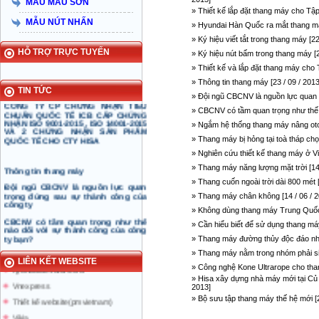
MẪU MÀU SƠN
» Thiết kế lắp đặt thang máy cho 
Taiyo Việt Nam & HISA – Hành trình
MẪU NÚT NHẤN
hơn 15 năm đồng hành và phát triển
» Hyundai Hàn Quốc ra mắt thang máy
bền vững
» Ký hiệu viết tắt trong thang máy [22
Công ty thang máy Hisa vinh dự
HỖ TRỢ TRỰC TUYẾN
» Ký hiệu nút bấm trong thang máy [2
nhận cúp và chứng nhận thương
hiệu xuất sắc năm 2015
» Thiết kế và lắp đặt thang máy cho
» Thông tin thang máy [23 / 09 / 2013
TIN TỨC
» Đội ngũ CBCNV là nguồn lực quan t
CÔNG TY CP CHỨNG NHẬN TIÊU
CHUẨN QUỐC TẾ ICB CẤP CHỨNG
» CBCNV có tầm quan trọng như thế n
NHẬN ISO 9001-2015 , ISO 14001-2015
» Ngắm hệ thống thang máy nâng oto
VÀ 2 CHỨNG NHẬN SẢN PHẨM
QUỐC TẾ CHO CTY HISA
» Thang máy bị hỏng tại toà tháp chọc
» Nghiên cứu thiết kế thang máy ở Vi
Thông tin thang máy
» Thang máy năng lượng mặt trời [14 
» Thang cuốn ngoài trời dài 800 mét [
Đội ngũ CBCNV là nguồn lực quan
Thang máy Taiyo
trọng đứng sau sự thành công của
» Thang máy chân không [14 / 06 / 2
công ty
tin tuc thang may
» Không dùng thang máy Trung Quốc 
CBCNV có tầm quan trọng như thế
doiduong-hotel
» Cần hiểu biết để sử dụng thang máy
nào dối với sự thành công của công
ty bạn?
mazak.com.vn
» Thang máy đường thủy độc đáo nhất 
ALT
Ngắm hệ thống thang máy nâng oto
» Thang máy nằm trong nhóm phải siết
của Volkswagen
LIÊN KẾT WEBSITE
hyundaielevator.co.kr
» Công nghệ Kone Ultrarope cho than
Thang máy bị hỏng tại toà tháp chọc
» Hisa xây dựng nhà máy mới tại Củ C
Vnexpress
trời
2013]
Thiết kế website(pmvietnam)
» Bộ sưu tập thang máy thế hệ mới [2
Thang máy chân không
Vikia
Thang máy năng lượng mặt trời