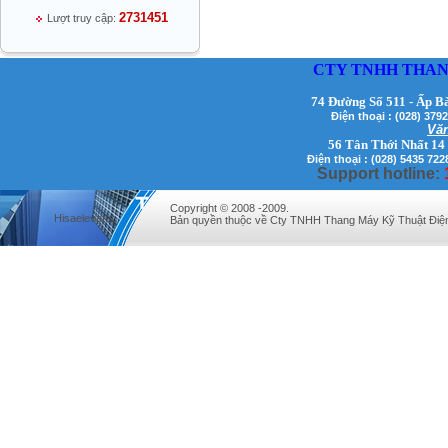
2731451
Lượt truy cập:
CTY TNHH THAN
74 Đường Số 511 - Ấp B
Điện thoại : (028) 3
Văn
Mr Thiều Đình Luyện - Giám Đốc -
56 Tân Thới Nhất 14
0903735486
Điện thoại : (028) 5435 722
Support hotline:
Copyright © 2008 -2009.
Hisaelevator
Bản quyền thuộc về Cty TNHH Thang Máy Kỹ Thuật Điệ
Mr Trường - Giám Đốc - 0938582866
Mr Trần Văn Tùng - Giám Đốc - (024) 7305
4548