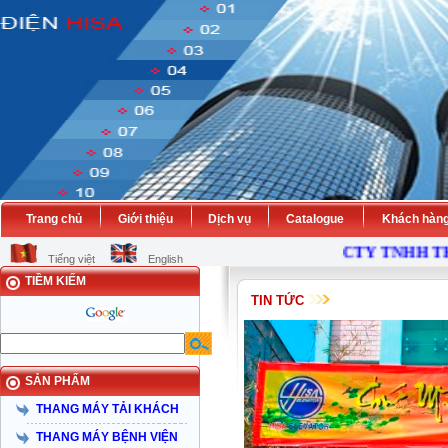
Trang chủ
Giới thiệu
Dịch vụ
Catalogue
Khách hàn
CTY TNHH THA
Tiếng việt
English
TIỀM KIẾM
TIN TỨC
SẢN PHẨM
THANG MÁY TẢI KHÁCH
THANG MÁY BỆNH VIỆN