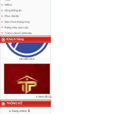
Anliso
cổng thông tin
Phuc đai lộc
Sua chua thang may
thang máy cao cấp
Trang vang Cambodia
trang vang Lao
Khách hàng
bao nguoi lao dong
Hisaelevator
»
Xem tất cả
THỐNG KÊ
Mr Phạm Đức Thuận - Giám Đốc - 0904
1
Đang online:
788 622