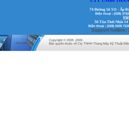
CTY TNHH THAN
74 Đường Số 511 - Ấp B
Điện thoại : (028) 3
Văn
56 Tân Thới Nhất 14
Điện thoại : (028) 5435 722
Support hotline:
Mr. Lịch - Giám Đốc - 0972279175
Copyright © 2008 -2009.
Hisaelevator
Bản quyền thuộc về Cty TNHH Thang Máy Kỹ Thuật Điệ
Mr Qúy - Giám Đốc - 0907689179
Mr. Hưng - Giám Đốc - 0983.229.893 -
0912.519.893