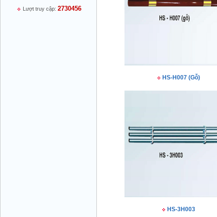
2730456
Lượt truy cập:
Mr Thiều Đình Luyện - Giám Đốc -
0903735486
HS-H007 (Gỗ)
Mr Trường - Giám Đốc - 0938582866
Mr Trần Văn Tùng - Giám Đốc - (024) 7305
HS-3H003
4548