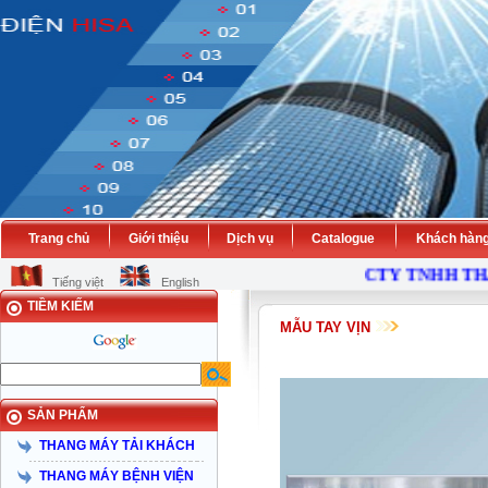
Trang chủ
Giới thiệu
Dịch vụ
Catalogue
Khách hàn
CTY TNHH THAN
Tiếng việt
English
TIỀM KIẾM
MẪU TAY VỊN
SẢN PHẨM
THANG MÁY TẢI KHÁCH
THANG MÁY BỆNH VIỆN