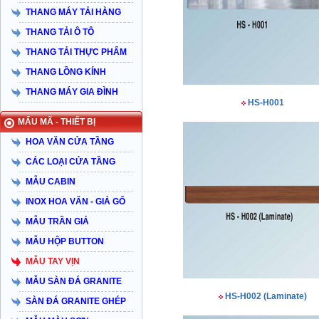
THANG MÁY TẢI HÀNG
THANG TẢI Ô TÔ
THANG TẢI THỰC PHẨM
THANG LỒNG KÍNH
THANG MÁY GIA ĐÌNH
HS-H001
MẨU MÃ - THIẾT BỊ
HOA VĂN CỬA TẦNG
CÁC LOẠI CỬA TẦNG
MẪU CABIN
INOX HOA VĂN - GIẢ GỔ
MẪU TRẦN GIẢ
MẪU HỘP BUTTON
MẪU TAY VỊN
MẪU SÀN ĐÁ GRANITE
HS-H002 (Laminate)
SÀN ĐÁ GRANITE GHÉP