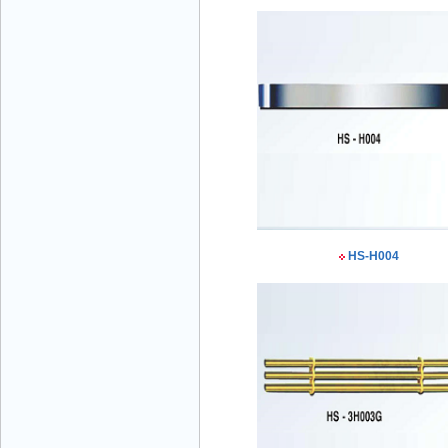
Mr Đăng - Giám Đốc - 0936 760 858
HS-H004
Mr. Học - Giám Đốc - 0967 866 866
CÔNG TY THANG MÁY NĂNG LƯỢNG -
Hotline: 0707 216 888