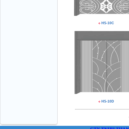
HS-10C
THANG MÁY VINATECH Ms.Thủy-GĐ
0912787399
HS-10D
CÔNG TY THANG MÁY THÀNH CÔNG
Mr.Sơn - Giám Đốc - 0916 388 088
-----------------------------------------------