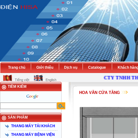
Trang chủ
Giới thiệu
Dịch vụ
Catalogue
Khách hàn
CTY TNHH THANG
Tiếng việt
English
TIỀM KIẾM
HOA VĂN CỬA TẦNG
SẢN PHẨM
THANG MÁY TẢI KHÁCH
THANG MÁY BỆNH VIỆN