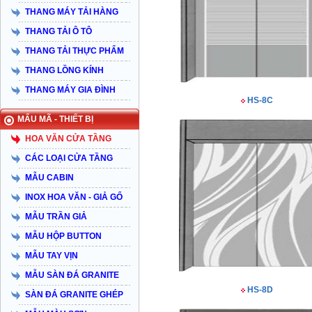
THANG MÁY TẢI HÀNG
THANG TẢI Ô TÔ
THANG TẢI THỰC PHẨM
THANG LỒNG KÍNH
THANG MÁY GIA ĐÌNH
HS-8C
MẨU MÃ - THIẾT BỊ
HOA VĂN CỬA TẦNG
CÁC LOẠI CỬA TẦNG
MẪU CABIN
INOX HOA VĂN - GIẢ GỔ
MẪU TRẦN GIẢ
MẪU HỘP BUTTON
MẪU TAY VỊN
MẪU SÀN ĐÁ GRANITE
HS-8D
SÀN ĐÁ GRANITE GHÉP