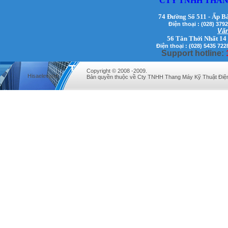
CTY TNHH THAN
74 Đường Số 511 - Ấp B
Điện thoại : (028) 3
Văn
56 Tân Thới Nhất 14
Điện thoại : (028) 5435 722
Support hotline:
Mr. Lịch - Giám Đốc - 0972279175
Copyright © 2008 -2009.
Hisaelevator
Bản quyền thuộc về Cty TNHH Thang Máy Kỹ Thuật Điệ
Mr Qúy - Giám Đốc - 0907689179
Mr. Hưng - Giám Đốc - 0983.229.893 -
0912.519.893