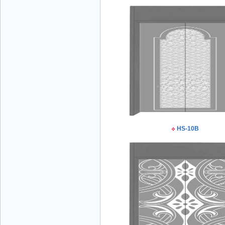
Mr Đăng - Giám Đốc - 0936 760 858
HS-10B
Mr. Học - Giám Đốc - 0967 866 866
CÔNG TY THANG MÁY NĂNG LƯỢNG -
Hotline: 0707 216 888