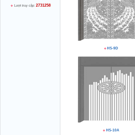
2731258
Lượt truy cập:
Mr Thiều Đình Luyện - Giám Đốc -
0903735486
HS-9D
Mr Trường - Giám Đốc - 0938582866
Mr Trần Văn Tùng - Giám Đốc - (024) 7305
HS-10A
4548